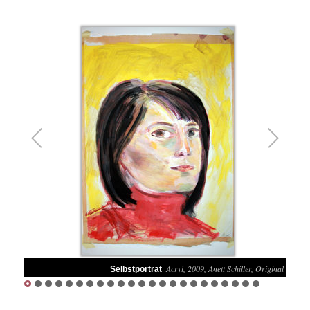
1
/
23
Acryl, 2009, Anett Schiller, Original
Selbstporträt