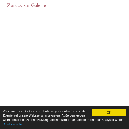
Zurück zur Galerie
Wir verwenden Cookies, um Inhalte zu personalisieren und die
OK
Montagsmalerinnen
Zugriffe auf unsere Website zu analysieren. Außerdem geben
wir Informationen zu Ihrer Nutzung unserer Website an unsere Partner für Analysen weiter.
Anett Schiller
Menu
Details ansehen