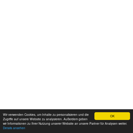
Wir verwenden Cookies, um Inhalte zu personalisieren und die
OK
Montagsmalerinnen
Zugriffe auf unsere Website zu analysieren. Außerdem geben
wir Informationen zu Ihrer Nutzung unserer Website an unsere Partner für Analysen weiter.
Geburtstag
Menu
Details ansehen